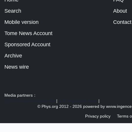
Search
About
Mobile version
Contact
Tome News Account
Sponsored Account
Archive
News wire
Media partners：
US 103 radio broadcast Ra
|
U.S. regulation news
|
© Phys.org 2012 -
2026 powered by
wvvw.ingence
Privacy policy
Terms o